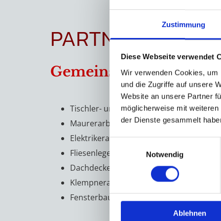
Zustimmung
PARTNER
Diese Webseite verwendet 
Gemeinsam mit unseren
Wir verwenden Cookies, um I
und die Zugriffe auf unsere 
Website an unsere Partner fü
Tischler- und Zimmererarbeiten
möglicherweise mit weiteren
der Dienste gesammelt habe
Maurerarbeiten
Elektrikerarbeiten
Einwilligungsauswahl
Fliesenlegearbeiten
Notwendig
Dachdeckerarbeiten
Klempnerarbeiten
Fensterbauarbeiten
Ablehnen